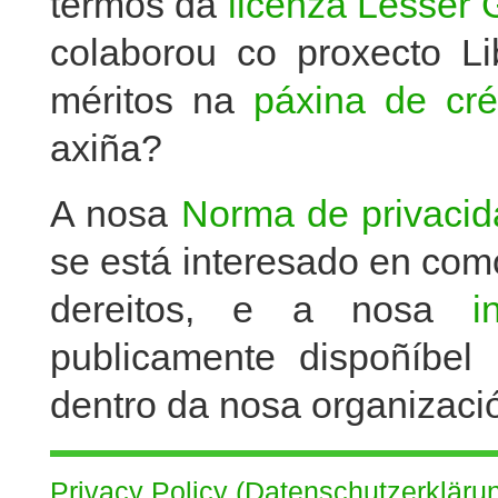
termos da
licenza Lesser 
colaborou co proxecto Li
méritos na
páxina de cré
axiña?
A nosa
Norma de privaci
se está interesado en co
dereitos, e a nosa
i
publicamente dispoñíbel
dentro da nosa organizaci
Privacy Policy (Datenschutzerkläru