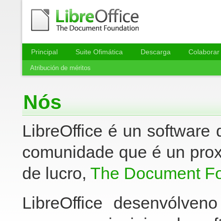
Principal
Suite Ofimática
Descarga
Colaborar
Atribución de méritos
Nós
LibreOffice é un software 
comunidade que é un prox
de lucro,
The Document Fo
LibreOffice desenvólven